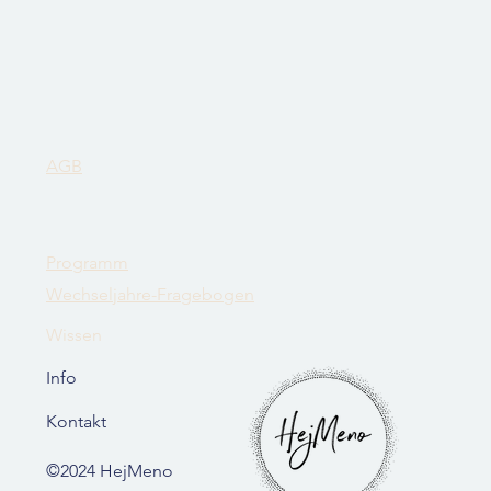
AGB
Programm
Wechseljahre-Fragebogen
Wissen
Info
Kontakt
©2024 HejMeno