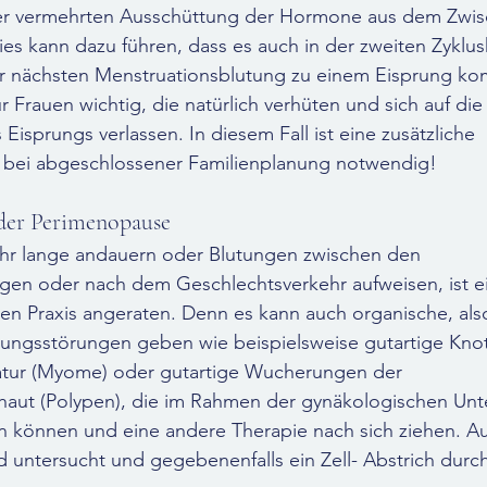
er vermehrten Ausschüttung der Hormone aus dem Zwis
 kann dazu führen, dass es auch in der zweiten Zyklush
r nächsten Menstruationsblutung zu einem Eisprung ko
r Frauen wichtig, die natürlich verhüten und sich auf die
Eisprungs verlassen. In diesem Fall ist eine zusätzliche 
bei abgeschlossener Familienplanung notwendig!
 der Perimenopause
sehr lange andauern oder Blutungen zwischen den 
gen oder nach dem Geschlechtsverkehr aufweisen, ist ei
en Praxis angeraten. Denn es kann auch organische, also
utungsstörungen geben wie beispielsweise gutartige Kno
tur (Myome) oder gutartige Wucherungen der 
aut (Polypen), die im Rahmen der gynäkologischen Unt
en können und eine andere Therapie nach sich ziehen. A
 untersucht und gegebenenfalls ein Zell- Abstrich durc