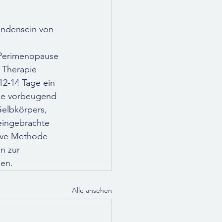
andensein von 
 Perimenopause 
 Therapie 
12-14 Tage ein 
ie vorbeugend 
Gelbkörpers, 
eingebrachte 
tive Methode 
n zur 
den.
Alle ansehen