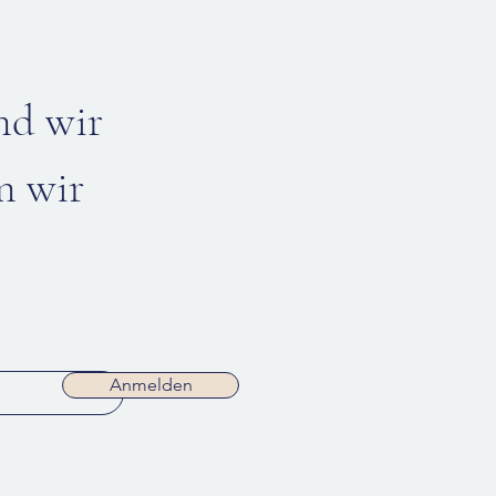
nd wir
n wir
Anmelden