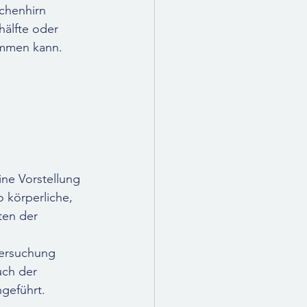
chenhirn 
älfte oder 
mmen kann. 
 
ne Vorstellung 
 körperliche, 
ten der 
ersuchung 
uch der 
hgeführt.