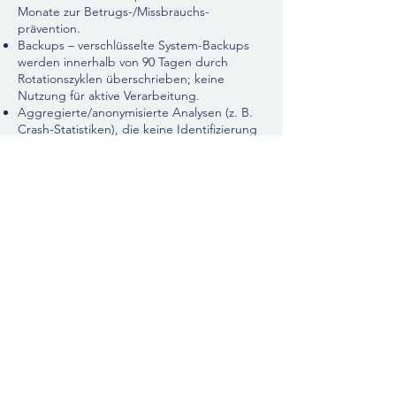
Monate zur Betrugs-/Missbrauchs­
prävention.
Backups – verschlüsselte System-Backups
werden innerhalb von 90 Tagen durch
Rotationszyklen überschrieben; keine
Nutzung für aktive Verarbeitung.
Aggregierte/anonymisierte Analysen (z. B.
Crash-Statistiken), die keine Identifizierung
zulassen, können zur Produktverbesserung
bestehen bleiben.
Auftragsverarbeiter
Wir nutzen vertrauenswürdige Dienstleister
(Hosting, Crash-Reporting etc.). Nach
Löschung weisen wir sie an, deine Daten zu
löschen/anonymisieren oder entfernen
deine Kennungen, sodass verbleibende
Telemetriedaten nicht mehr dir zugeordnet
werden können.
Zeitrahmen
Deaktivierung: sofort nach Bestätigung
Löschung aus aktiven Systemen: innerhalb